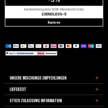
bei Bestellung über 300€. Warenkorb Code:
23ENDLESS-5
Kopieren
UNSERE MISCHUNGS EMPFEHLUNGEN
LIEFERZEIT
FÜR DEN SPORTLICHEN STRAßENEINSATZ,
BERGPÄSSE UND LEICHTE TRACKDAYS
STVZO ZULASSUNG INFORMATION
3-5 Werktage, wenn im Europa Zentrallager lagernd.
- MX87
ist die Weiterentwicklung des beliebten Straßen-
Verfügbarte Kapazität derzeit ca. 90% aller Bremsbeläge