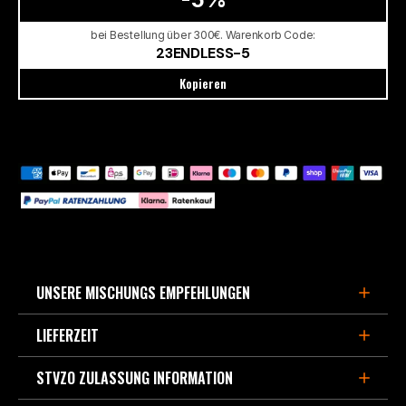
bei Bestellung über 300€. Warenkorb Code:
23ENDLESS-5
Kopieren
UNSERE MISCHUNGS EMPFEHLUNGEN
LIEFERZEIT
FÜR DEN SPORTLICHEN STRAßENEINSATZ,
BERGPÄSSE UND LEICHTE TRACKDAYS
STVZO ZULASSUNG INFORMATION
3-5 Werktage, wenn im Europa Zentrallager lagernd.
- MX87
ist die Weiterentwicklung des beliebten Straßen-
Verfügbarte Kapazität derzeit ca. 90% aller Bremsbeläge