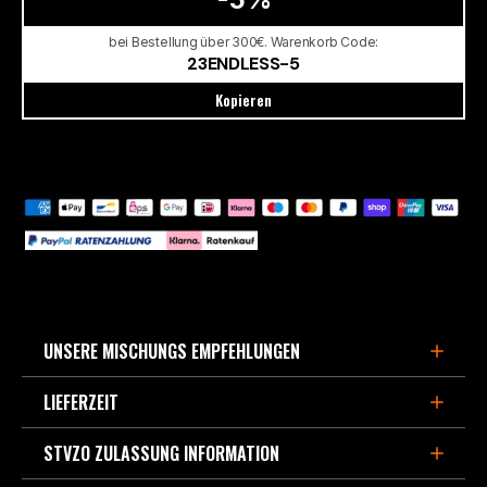
bei Bestellung über 300€. Warenkorb Code:
23ENDLESS-5
Kopieren
UNSERE MISCHUNGS EMPFEHLUNGEN
LIEFERZEIT
FÜR DEN SPORTLICHEN STRAßENEINSATZ,
BERGPÄSSE UND LEICHTE TRACKDAYS
STVZO ZULASSUNG INFORMATION
3-5 Werktage, wenn im Europa Zentrallager lagernd.
- MX87
ist die Weiterentwicklung des beliebten Straßen-
Verfügbarte Kapazität derzeit ca. 90% aller Bremsbeläge