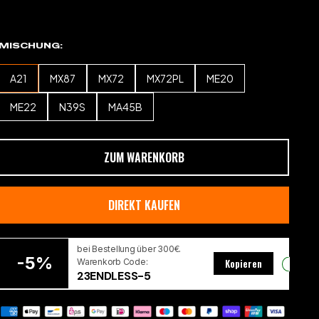
MISCHUNG
A21
MX87
MX72
MX72PL
ME20
ME22
N39S
MA45B
ZUM WARENKORB
DIREKT KAUFEN
bei Bestellung über 300€.
-5%
Warenkorb Code:
Kopieren
23ENDLESS-5