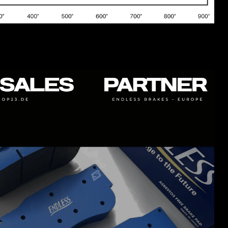
- CCD-P
ist speziell für Keramik Bremsscheiben und den
Straßeneinsatz entwickelt und abgestimmt worden. CCD-P ist
sehr langlebig und weist eine sehr geringe Verschleißrate
auf. CCD-P ist hergestellt mit den gleichen
Produktionstechniken wie alle Endless Renncompounds. Er
funktioniert sehr gut mit ABS- und ESP Systemen da der
anfängliche Biss präzise ist und eine sehr schnelle, aber
sanfte Reaktion aufweist. Dies verleiht dem ABS-Einsatz
Stabilität und verhindert so eine übermäßige
Hitzeentwicklung in den Bremsscheiben
- CCD-A
ist speziell für Keramik Bremsscheiben mit
Einsatzbereich Straße und Trackday entwickelt und
abgestimmt worden. Dieser Compound verfügt über eine
gute Hitzebeständigkeit, Belag-Verschleißfestigkeit, Anti-
Fade Eigenschaften und sehr gutem Pedalgefühl
FÜR HÄRTERE TRACKDAYS UND RACING. NUR
BEDINGT FÜR DEN STRAßENEINSATZ GEEIGNET