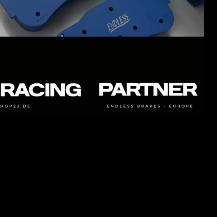
- ME22
ist eine Weiterentwicklung des beliebten ME20-
Compounds mit grundlegend gleichen Eigenschaften wie
ME20. ME22 arbeitet nach unseren Erfahrungen etwas
besser im Kaltansprechverhalten als ME20 und weißt eine
geringere Temperaturentwicklung auf. Friction: 0,33-0,38μ
- ME20
ist ein Compound welcher für den Renn und
Rallyesport entwickelt wurde. Pedalgefühl und Bremswirkung
sind hervorragend über den gesamten
Geschwindigkeitsbereich. Mit ME20 ist es möglich, sehr stark
und spät in Kurven einzubremsen. Was den Biss betrifft, ist
der ME20 im Vergleich zum ME22 etwas höher einzustufen.
ME20 arbeitet nach unseren Erfahrungen etwas besser bei
sehr hohen Bremstemperaturen als ME22. Friction: 0,35-
0,40μ
- N39S
hat einen sehr hohen Anfangsbiss und sehr gute
Performance und Modulation. Schnelle Reaktionszeit und
hohe Temperaturbeständigkeit zeichnen N39S aus. Nach