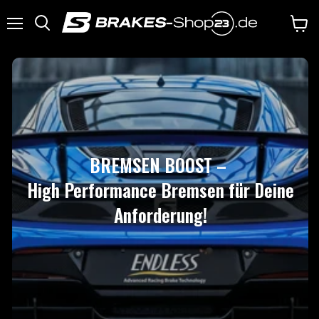
Menü
Waren
anzei
BREMSEN BOOST –
High Performance Bremsen für Deine
Anforderung!