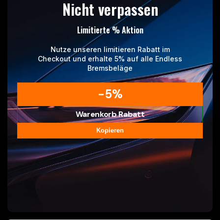
Nicht verpassen
Limitierte % Aktion
Nutze unseren limitieren Rabatt im
Checkout und erhalte 5% auf alle Endless
Bremsbeläge
-5%
Warenkorb Rabatt
Kopieren