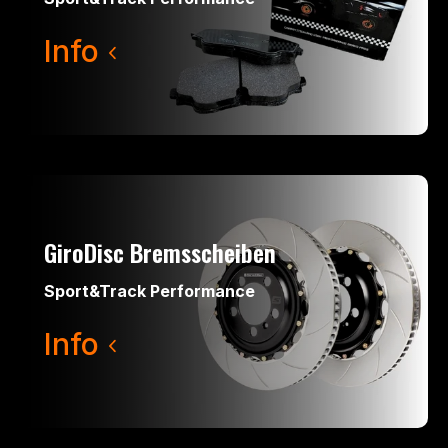
Info
GiroDisc Bremsscheiben
Sport&Track Performance
Info