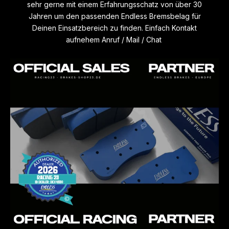
sehr gerne mit einem Erfahrungsschatz von über 30
sehr langlebig und weist eine sehr geringe Verschleißrate
Jahren um den passenden Endless Bremsbelag für
auf. CCD-P ist hergestellt mit den gleichen
Deinen Einsatzbereich zu finden. Einfach Kontakt
Produktionstechniken wie alle Endless Renncompounds. Er
aufnehem Anruf / Mail / Chat
funktioniert sehr gut mit ABS- und ESP Systemen da der
anfängliche Biss präzise ist und eine sehr schnelle, aber
sanfte Reaktion aufweist. Dies verleiht dem ABS-Einsatz
Stabilität und verhindert so eine übermäßige
Hitzeentwicklung in den Bremsscheiben
- CCD-A
ist speziell für Keramik Bremsscheiben mit
Einsatzbereich Straße und Trackday entwickelt und
abgestimmt worden. Dieser Compound verfügt über eine
gute Hitzebeständigkeit, Belag-Verschleißfestigkeit, Anti-
Fade Eigenschaften und sehr gutem Pedalgefühl
FÜR HÄRTERE TRACKDAYS UND RACING. NUR
BEDINGT FÜR DEN STRAßENEINSATZ GEEIGNET
- ME22
ist eine Weiterentwicklung des beliebten ME20-
Compounds mit grundlegend gleichen Eigenschaften wie