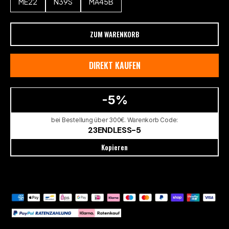
ME22
N39S
MA45B
ZUM WARENKORB
DIREKT KAUFEN
-5%
bei Bestellung über 300€. Warenkorb Code:
23ENDLESS-5
Kopieren