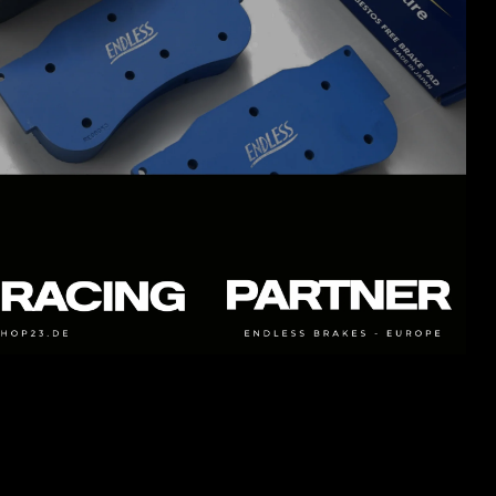
FÜR HÄRTERE TRACKDAYS UND RACING. NUR
BEDINGT FÜR DEN STRAßENEINSATZ GEEIGNET
- ME22
ist eine Weiterentwicklung des beliebten ME20-
Compounds mit grundlegend gleichen Eigenschaften wie
ME20. ME22 arbeitet nach unseren Erfahrungen etwas
besser im Kaltansprechverhalten als ME20 und weißt eine
geringere Temperaturentwicklung auf. Friction: 0,33-0,38μ
- ME20
ist ein Compound welcher für den Renn und
Rallyesport entwickelt wurde. Pedalgefühl und Bremswirkung
sind hervorragend über den gesamten
Geschwindigkeitsbereich. Mit ME20 ist es möglich, sehr stark
und spät in Kurven einzubremsen. Was den Biss betrifft, ist
der ME20 im Vergleich zum ME22 etwas höher einzustufen.
ME20 arbeitet nach unseren Erfahrungen etwas besser bei
sehr hohen Bremstemperaturen als ME22. Friction: 0,35-
0,40μ