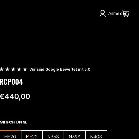
Anmelden
Warenko
anzeige
Wir sind Google bewertet mit 5.0
RCP004
€440,00
MISCHUNG
ME20
ME22
N35S
N39S
N40S