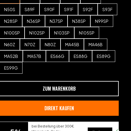
N50S
S89F
S90F
S91F
S92F
S93F
N28SP
N36SP
N37SP
N38SP
N99SP
N100SP
N102SP
N103SP
N105SP
N60Z
N70Z
N80Z
MA45B
MA46B
MA52B
MA57B
ES66G
ES88G
ES89G
ES99G
ZUM WARENKORB
DIREKT KAUFEN
bei Bestellung über 300€.