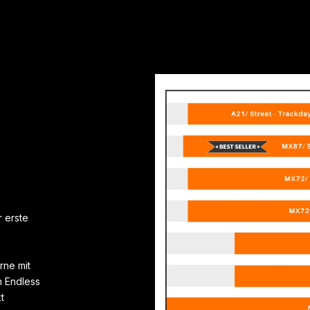
 erste
rne mit
 Endless
t