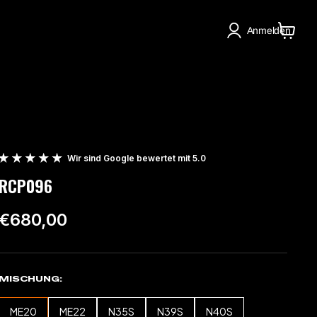
Anmelden
Warenko
anzeige
Wir sind Google bewertet mit 5.0
RCP096
€680,00
MISCHUNG
ME20
ME22
N35S
N39S
N40S