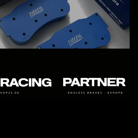
FÜR HÄRTERE TRACKDAYS UND RACING. NUR
BEDINGT FÜR DEN STRAßENEINSATZ GEEIGNET
- ME22
ist eine Weiterentwicklung des beliebten ME20-
Compounds mit grundlegend gleichen Eigenschaften wie
ME20. ME22 arbeitet nach unseren Erfahrungen etwas
besser im Kaltansprechverhalten als ME20 und weißt eine
geringere Temperaturentwicklung auf. Friction: 0,33-0,38μ
- ME20
ist ein Compound welcher für den Renn und
Rallyesport entwickelt wurde. Pedalgefühl und Bremswirkung
sind hervorragend über den gesamten
Geschwindigkeitsbereich. Mit ME20 ist es möglich, sehr stark
und spät in Kurven einzubremsen. Was den Biss betrifft, ist
der ME20 im Vergleich zum ME22 etwas höher einzustufen.
ME20 arbeitet nach unseren Erfahrungen etwas besser bei
sehr hohen Bremstemperaturen als ME22. Friction: 0,35-
0,40μ