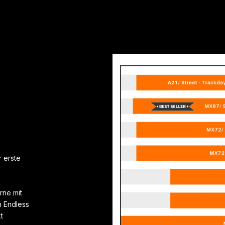
 erste
rne mit
 Endless
t