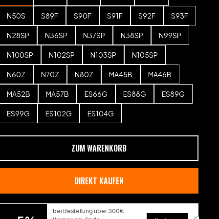
N50S
S89F
S90F
S91F
S92F
S93F
N28SP
N36SP
N37SP
N38SP
N99SP
N100SP
N102SP
N103SP
N105SP
N60Z
N70Z
N80Z
MA45B
MA46B
MA52B
MA57B
ES66G
ES88G
ES89G
ES99G
ES102G
ES104G
ZUM WARENKORB
DIREKT KAUFEN
bei Bestellung über 300€.