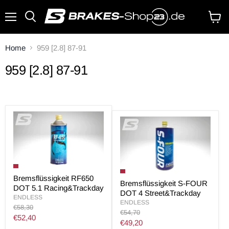
Menü
Waren
anzei
Home
959 [2.8] 87-91
959 [2.8] 87-91
Bremsflüssigkeit RF650
Bremsflüssigkeit S-FOUR
DOT 5.1 Racing&Trackday
DOT 4 Street&Trackday
ENDLESS
ENDLESS
Original
€58,30
Original
€54,70
Preis
Aktueller
€52,40
Preis
Aktueller
€49,20
Preis