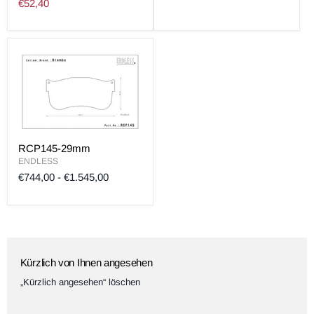
Preis
Aktueller
€52,40
Preis
RCP145-29mm
ENDLESS
€744,00
-
€1.545,00
Kürzlich von Ihnen angesehen
„Kürzlich angesehen“ löschen