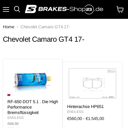
Menü
Waren
anzei
Home
Chevolet Camaro GT4 17-
Chevolet Camaro GT4 17-
RF-650 DOT 5.1 . Die High
Hinterachse HP651
Performance
ENDLESS
Bremsflüssigkeit
ENDLESS
€560,00
-
€1.545,00
Original
€58,30