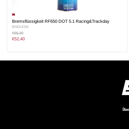
Bremsflüssigkeit RF650 DOT 5.1 Racing&Trackday
ENDLESS
Original
€58,30
Preis
Aktueller
€52,40
Preis
Über