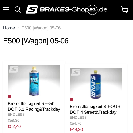
Menü
Waren
anzei
Home
E500 [Wagon] 05-06
E500 [Wagon] 05-06
Bremsflüssigkeit RF650
Bremsflüssigkeit S-FOUR
DOT 5.1 Racing&Trackday
DOT 4 Street&Trackday
ENDLESS
ENDLESS
Original
€58,30
Original
€54,70
Preis
Aktueller
€52,40
Preis
Aktueller
€49,20
Preis