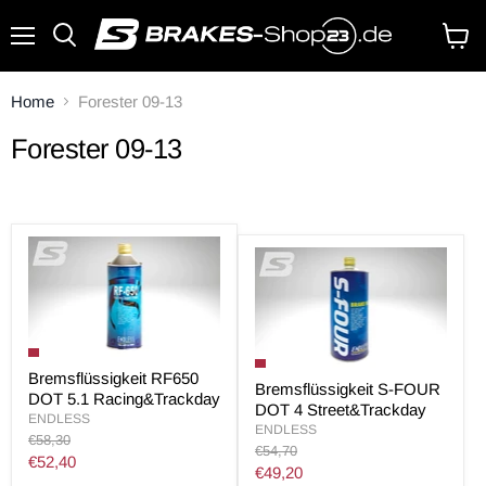
Menü
Waren
anzei
Home
Forester 09-13
Forester 09-13
Bremsflüssigkeit RF650
Bremsflüssigkeit S-FOUR
DOT 5.1 Racing&Trackday
DOT 4 Street&Trackday
ENDLESS
ENDLESS
Original
€58,30
Original
€54,70
Preis
Aktueller
€52,40
Preis
Aktueller
€49,20
Preis