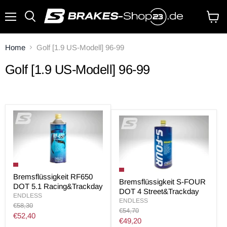
Menü
Waren
anzei
Home
Golf [1.9 US-Modell] 96-99
Golf [1.9 US-Modell] 96-99
Bremsflüssigkeit RF650
Bremsflüssigkeit S-FOUR
DOT 5.1 Racing&Trackday
DOT 4 Street&Trackday
ENDLESS
ENDLESS
Original
€58,30
Original
€54,70
Preis
Aktueller
€52,40
Preis
Aktueller
€49,20
Preis