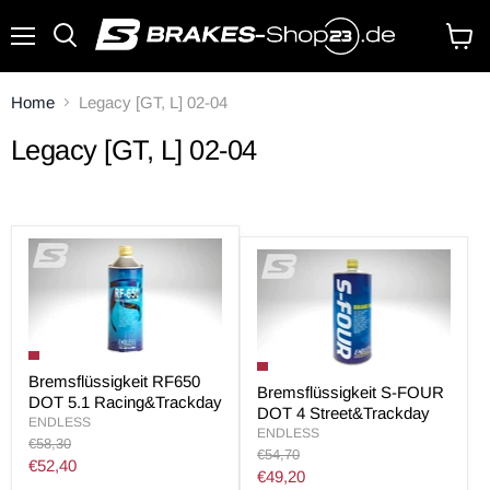
Menü
Waren
anzei
Home
Legacy [GT, L] 02-04
Legacy [GT, L] 02-04
Bremsflüssigkeit RF650
Bremsflüssigkeit S-FOUR
DOT 5.1 Racing&Trackday
DOT 4 Street&Trackday
ENDLESS
ENDLESS
Original
€58,30
Original
€54,70
Preis
Aktueller
€52,40
Preis
Aktueller
€49,20
Preis