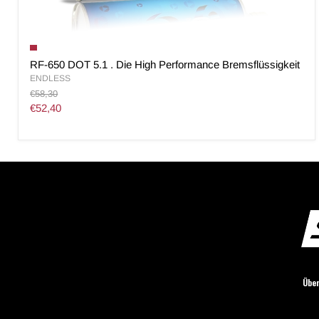
RF-650 DOT 5.1 . Die High Performance Bremsflüssigkeit
ENDLESS
Original
€58,30
Preis
Aktueller
€52,40
Preis
Über