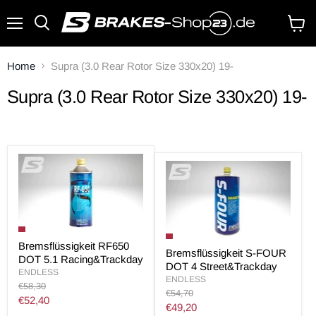
Menü
Waren
anzei
Home
Supra (3.0 Rear Rotor Size 330x20) 19-
Supra (3.0 Rear Rotor Size 330x20) 19-
Bremsflüssigkeit RF650
Bremsflüssigkeit S-FOUR
DOT 5.1 Racing&Trackday
DOT 4 Street&Trackday
ENDLESS
ENDLESS
Original
€58,30
Original
€54,70
Preis
Aktueller
€52,40
Preis
Aktueller
€49,20
Preis