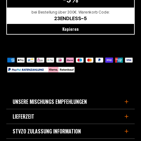
bei Bestellung über 300€. Warenkorb Code:
23ENDLESS-5
Kopieren
UNSERE MISCHUNGS EMPFEHLUNGEN
LIEFERZEIT
FÜR DEN SPORTLICHEN STRAßENEINSATZ,
BERGPÄSSE UND LEICHTE TRACKDAYS
STVZO ZULASSUNG INFORMATION
3-5 Werktage, wenn im Europa Zentrallager lagernd.
- MX87
ist die Weiterentwicklung des beliebten Straßen-
Verfügbarte Kapazität derzeit ca. 90% aller Bremsbeläge