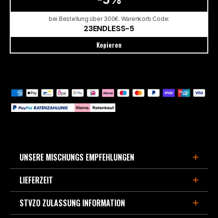
bei Bestellung über 300€. Warenkorb Code:
23ENDLESS-5
Kopieren
UNSERE MISCHUNGS EMPFEHLUNGEN
LIEFERZEIT
FÜR DEN SPORTLICHEN STRAßENEINSATZ,
BERGPÄSSE UND LEICHTE TRACKDAYS
STVZO ZULASSUNG INFORMATION
3-5 Werktage, wenn im Europa Zentrallager lagernd.
- MX87
ist die Weiterentwicklung des beliebten Straßen-
Verfügbarte Kapazität derzeit ca. 90% aller Bremsbeläge