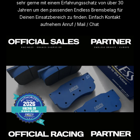
sehr gerne mit einem Erfahrungsschatz von über 30
sehr langlebig und weist eine sehr geringe Verschleißrate
Jahren um den passenden Endless Bremsbelag für
auf. CCD-P ist hergestellt mit den gleichen
Deinen Einsatzbereich zu finden. Einfach Kontakt
Produktionstechniken wie alle Endless Renncompounds. Er
aufnehem Anruf / Mail / Chat
funktioniert sehr gut mit ABS- und ESP Systemen da der
anfängliche Biss präzise ist und eine sehr schnelle, aber
sanfte Reaktion aufweist. Dies verleiht dem ABS-Einsatz
Stabilität und verhindert so eine übermäßige
Hitzeentwicklung in den Bremsscheiben
- CCD-A
ist speziell für Keramik Bremsscheiben mit
Einsatzbereich Straße und Trackday entwickelt und
abgestimmt worden. Dieser Compound verfügt über eine
gute Hitzebeständigkeit, Belag-Verschleißfestigkeit, Anti-
Fade Eigenschaften und sehr gutem Pedalgefühl
FÜR HÄRTERE TRACKDAYS UND RACING. NUR
BEDINGT FÜR DEN STRAßENEINSATZ GEEIGNET
- ME22
ist eine Weiterentwicklung des beliebten ME20-
Compounds mit grundlegend gleichen Eigenschaften wie