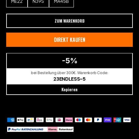
ME22
N39S
MA45B
ZUM WARENKORB
DIREKT KAUFEN
-5%
bei Bestellung über 300€. Warenkorb Code:
23ENDLESS-5
Kopieren