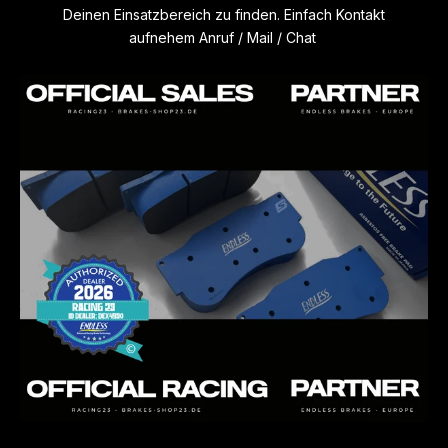
Deinen Einsatzbereich zu finden. Einfach Kontakt
Produktionstechniken wie alle Endless Renncompounds. Er
aufnehem Anruf / Mail / Chat
funktioniert sehr gut mit ABS- und ESP Systemen da der
anfängliche Biss präzise ist und eine sehr schnelle, aber
sanfte Reaktion aufweist. Dies verleiht dem ABS-Einsatz
Stabilität und verhindert so eine übermäßige
Hitzeentwicklung in den Bremsscheiben
- CCD-A
ist speziell für Keramik Bremsscheiben mit
Einsatzbereich Straße und Trackday entwickelt und
abgestimmt worden. Dieser Compound verfügt über eine
gute Hitzebeständigkeit, Belag-Verschleißfestigkeit, Anti-
Fade Eigenschaften und sehr gutem Pedalgefühl
FÜR HÄRTERE TRACKDAYS UND RACING. NUR
BEDINGT FÜR DEN STRAßENEINSATZ GEEIGNET
- ME22
ist eine Weiterentwicklung des beliebten ME20-
Compounds mit grundlegend gleichen Eigenschaften wie
ME20. ME22 arbeitet nach unseren Erfahrungen etwas