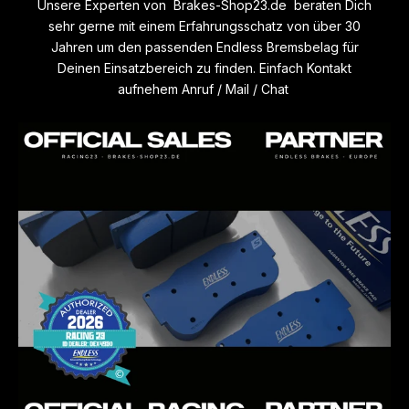
Unsere Experten von Brakes-Shop23.de beraten Dich
Straßeneinsatz entwickelt und abgestimmt worden. CCD-P ist
sehr gerne mit einem Erfahrungsschatz von über 30
sehr langlebig und weist eine sehr geringe Verschleißrate
Jahren um den passenden Endless Bremsbelag für
auf. CCD-P ist hergestellt mit den gleichen
Deinen Einsatzbereich zu finden. Einfach Kontakt
Produktionstechniken wie alle Endless Renncompounds. Er
aufnehem Anruf / Mail / Chat
funktioniert sehr gut mit ABS- und ESP Systemen da der
anfängliche Biss präzise ist und eine sehr schnelle, aber
sanfte Reaktion aufweist. Dies verleiht dem ABS-Einsatz
Stabilität und verhindert so eine übermäßige
Hitzeentwicklung in den Bremsscheiben
- CCD-A
ist speziell für Keramik Bremsscheiben mit
Einsatzbereich Straße und Trackday entwickelt und
abgestimmt worden. Dieser Compound verfügt über eine
gute Hitzebeständigkeit, Belag-Verschleißfestigkeit, Anti-
Fade Eigenschaften und sehr gutem Pedalgefühl
FÜR HÄRTERE TRACKDAYS UND RACING. NUR
BEDINGT FÜR DEN STRAßENEINSATZ GEEIGNET
- ME22
ist eine Weiterentwicklung des beliebten ME20-