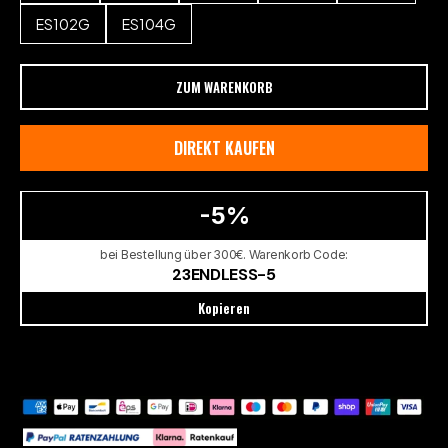
ES102G
ES104G
ZUM WARENKORB
DIREKT KAUFEN
-5%
bei Bestellung über 300€. Warenkorb Code:
23ENDLESS-5
Kopieren