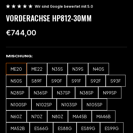
Wir sind Google bewertet mit 5.0
VORDERACHSE HP812-30MM
€744,00
MISCHUNG
ME20
ME22
N35S
N39S
N40S
N50S
S89F
S90F
S91F
S92F
S93F
N28SP
N36SP
N37SP
N38SP
N99SP
N100SP
N102SP
N103SP
N105SP
N60Z
N70Z
N80Z
MA45B
MA46B
MA52B
ES66G
ES88G
ES89G
ES99G