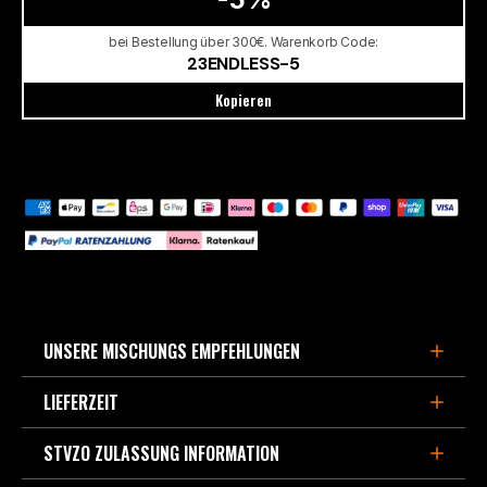
bei Bestellung über 300€. Warenkorb Code:
23ENDLESS-5
Kopieren
UNSERE MISCHUNGS EMPFEHLUNGEN
LIEFERZEIT
FÜR DEN SPORTLICHEN STRAßENEINSATZ,
BERGPÄSSE UND LEICHTE TRACKDAYS
STVZO ZULASSUNG INFORMATION
3-5 Werktage, wenn im Europa Zentrallager lagernd.
- MX87
ist die Weiterentwicklung des beliebten Straßen-
Verfügbarte Kapazität derzeit ca. 90% aller Bremsbeläge