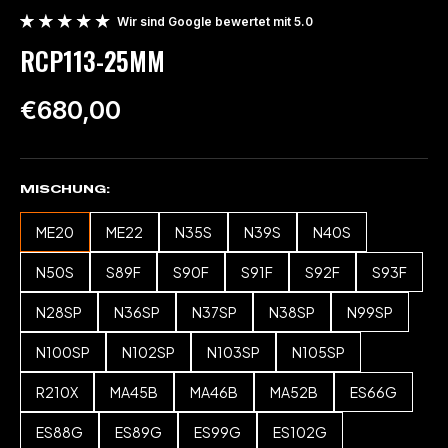
Wir sind Google bewertet mit 5.0
RCP113-25MM
€680,00
MISCHUNG
ME20
ME22
N35S
N39S
N40S
N50S
S89F
S90F
S91F
S92F
S93F
N28SP
N36SP
N37SP
N38SP
N99SP
N100SP
N102SP
N103SP
N105SP
R210X
MA45B
MA46B
MA52B
ES66G
ES88G
ES89G
ES99G
ES102G