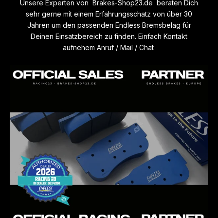
Unsere Experten von Brakes-Shop23.de beraten Dich
Straßeneinsatz entwickelt und abgestimmt worden. CCD-P ist
sehr gerne mit einem Erfahrungsschatz von über 30
sehr langlebig und weist eine sehr geringe Verschleißrate
Jahren um den passenden Endless Bremsbelag für
auf. CCD-P ist hergestellt mit den gleichen
Deinen Einsatzbereich zu finden. Einfach Kontakt
Produktionstechniken wie alle Endless Renncompounds. Er
aufnehem Anruf / Mail / Chat
funktioniert sehr gut mit ABS- und ESP Systemen da der
anfängliche Biss präzise ist und eine sehr schnelle, aber
sanfte Reaktion aufweist. Dies verleiht dem ABS-Einsatz
Stabilität und verhindert so eine übermäßige
Hitzeentwicklung in den Bremsscheiben
- CCD-A
ist speziell für Keramik Bremsscheiben mit
Einsatzbereich Straße und Trackday entwickelt und
abgestimmt worden. Dieser Compound verfügt über eine
gute Hitzebeständigkeit, Belag-Verschleißfestigkeit, Anti-
Fade Eigenschaften und sehr gutem Pedalgefühl
FÜR HÄRTERE TRACKDAYS UND RACING. NUR
BEDINGT FÜR DEN STRAßENEINSATZ GEEIGNET
- ME22
ist eine Weiterentwicklung des beliebten ME20-