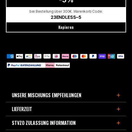
bei Bestellung über 300€. Warenkorb Code:
23ENDLESS-5
Kopieren
UNSERE MISCHUNGS EMPFEHLUNGEN
LIEFERZEIT
FÜR DEN SPORTLICHEN STRAßENEINSATZ,
BERGPÄSSE UND LEICHTE TRACKDAYS
STVZO ZULASSUNG INFORMATION
3-5 Werktage, wenn im Europa Zentrallager lagernd.
- MX87
ist die Weiterentwicklung des beliebten Straßen-
Verfügbarte Kapazität derzeit ca. 90% aller Bremsbeläge