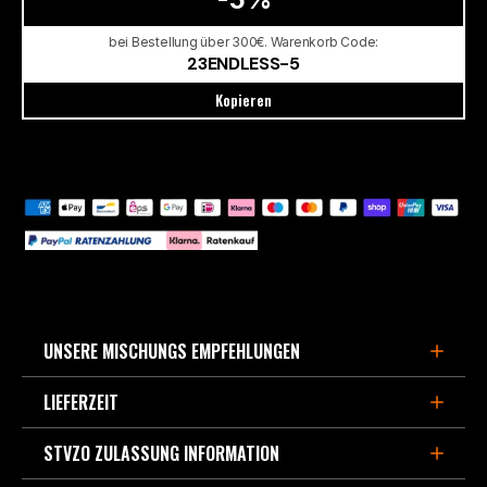
bei Bestellung über 300€. Warenkorb Code:
23ENDLESS-5
Kopieren
UNSERE MISCHUNGS EMPFEHLUNGEN
LIEFERZEIT
FÜR DEN SPORTLICHEN STRAßENEINSATZ,
BERGPÄSSE UND LEICHTE TRACKDAYS
STVZO ZULASSUNG INFORMATION
3-5 Werktage, wenn im Europa Zentrallager lagernd.
- MX87
ist die Weiterentwicklung des beliebten Straßen-
Verfügbarte Kapazität derzeit ca. 90% aller Bremsbeläge