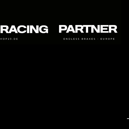
- ME20
ist ein Compound welcher für den Renn und
Rallyesport entwickelt wurde. Pedalgefühl und Bremswirkung
sind hervorragend über den gesamten
Geschwindigkeitsbereich. Mit ME20 ist es möglich, sehr stark
und spät in Kurven einzubremsen. Was den Biss betrifft, ist
der ME20 im Vergleich zum ME22 etwas höher einzustufen.
ME20 arbeitet nach unseren Erfahrungen etwas besser bei
sehr hohen Bremstemperaturen als ME22. Friction: 0,35-
0,40μ
- N39S
hat einen sehr hohen Anfangsbiss und sehr gute
Performance und Modulation. Schnelle Reaktionszeit und
hohe Temperaturbeständigkeit zeichnen N39S aus. Nach
unseren Erfahrungen arbeitet N39S am besten unter konstant
hohen Bremstemperaturen. Friction: 0,42-0,52μ
- MA45B
ist ein „Top-of-line" Langstrecken Compound der
für Sportwagenrennen und ähnliches entwickelt wurde (zb.
6-12-24 Stunden Rennen). Geeignet für alle Ansprüche, von