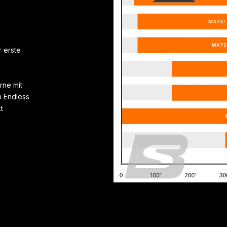
 erste
rne mit
 Endless
t