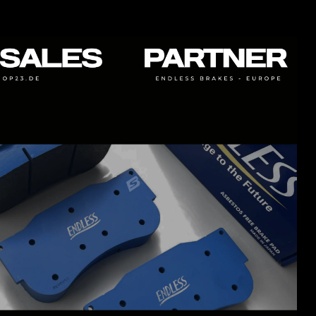
anfängliche Biss präzise ist und eine sehr schnelle, aber
sanfte Reaktion aufweist. Dies verleiht dem ABS-Einsatz
Stabilität und verhindert so eine übermäßige
Hitzeentwicklung in den Bremsscheiben
- CCD-A
ist speziell für Keramik Bremsscheiben mit
Einsatzbereich Straße und Trackday entwickelt und
abgestimmt worden. Dieser Compound verfügt über eine
gute Hitzebeständigkeit, Belag-Verschleißfestigkeit, Anti-
Fade Eigenschaften und sehr gutem Pedalgefühl
FÜR HÄRTERE TRACKDAYS UND RACING. NUR
BEDINGT FÜR DEN STRAßENEINSATZ GEEIGNET
- ME22
ist eine Weiterentwicklung des beliebten ME20-
Compounds mit grundlegend gleichen Eigenschaften wie
ME20. ME22 arbeitet nach unseren Erfahrungen etwas
besser im Kaltansprechverhalten als ME20 und weißt eine
geringere Temperaturentwicklung auf. Friction: 0,33-0,38μ